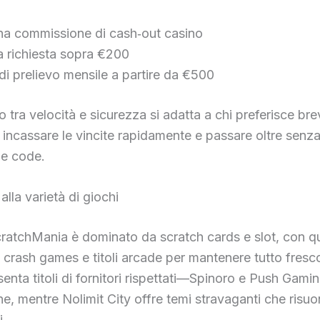
a commissione di cash‑out casino
ca richiesta sopra €200
di prelievo mensile a partire da €500
o tra velocità e sicurezza si adatta a chi preferisce brev
incassare le vincite rapidamente e passare oltre senz
he code.
lla varietà di giochi
ScratchMania è dominato da scratch cards e slot, con 
me crash games e titoli arcade per mantenere tutto fresc
enta titoli di fornitori rispettati—Spinoro e Push Gami
e, mentre Nolimit City offre temi stravaganti che risu
i.