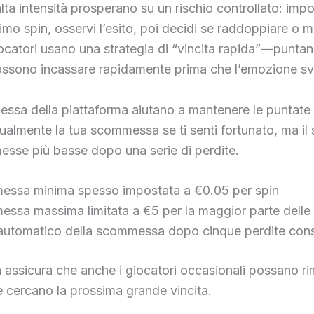
lta intensità prosperano su un rischio controllato: impo
rimo spin, osservi l’esito, poi decidi se raddoppiare o 
iocatori usano una strategia di “vincita rapida”—puntan
ssono incassare rapidamente prima che l’emozione sv
messa della piattaforma aiutano a mantenere le puntate g
almente la tua scommessa se ti senti fortunato, ma il s
esse più basse dopo una serie di perdite.
ssa minima spesso impostata a €0.05 per spin
ssa massima limitata a €5 per la maggior parte delle 
automatico della scommessa dopo cinque perdite con
a assicura che anche i giocatori occasionali possano r
e cercano la prossima grande vincita.