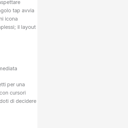
aspettare
ngolo tap avvia
ni icona
lessi; il layout
mmediata
tti per una
 con cursori
doti di decidere