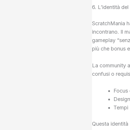
6. L’identità de
ScratchMania ha 
incontrano. Il m
gameplay “senza
più che bonus e
La community att
confusi o requis
Focus 
Design 
Tempi 
Questa identità 