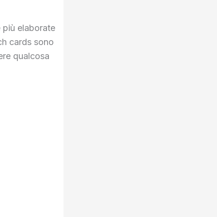
e più elaborate
tch cards sono
iere qualcosa