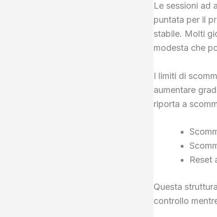
Le sessioni ad a
puntata per il p
stabile. Molti g
modesta che po
I limiti di scom
aumentare gradu
riporta a scomm
Scomme
Scomme
Reset 
Questa struttur
controllo mentr