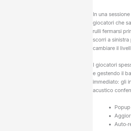
In una sessione
giocatori che sa
rulli fermarsi p
scorri a sinistr
cambiare il livel
I giocatori spes
e gestendo il ba
immediato: gli 
acustico confer
Popup 
Aggior
Auto‑r