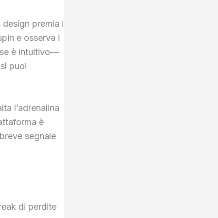
s design premia i
spin e osserva i
se è intuitivo—
sì puoi
lta l’adrenalina
iattaforma è
 breve segnale
eak di perdite