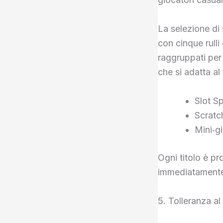
La selezione di 
con cinque rull
raggruppati per
che si adatta al
Slot Sp
Scratc
Mini‑g
Ogni titolo è pr
immediatamente
5. Tolleranza al