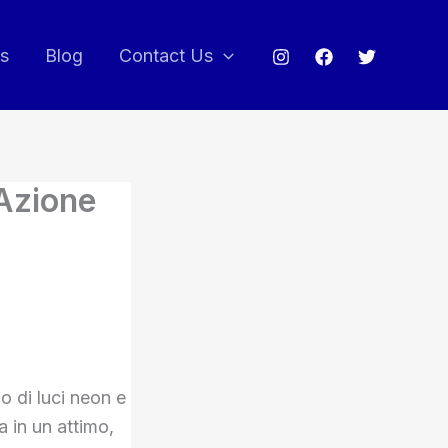
s
Blog
Contact Us
Azione
o di luci neon e
 in un attimo,