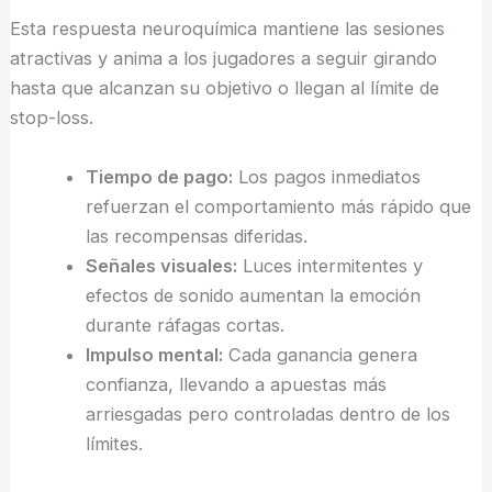
Esta respuesta neuroquímica mantiene las sesiones
atractivas y anima a los jugadores a seguir girando
hasta que alcanzan su objetivo o llegan al límite de
stop-loss.
Tiempo de pago:
Los pagos inmediatos
refuerzan el comportamiento más rápido que
las recompensas diferidas.
Señales visuales:
Luces intermitentes y
efectos de sonido aumentan la emoción
durante ráfagas cortas.
Impulso mental:
Cada ganancia genera
confianza, llevando a apuestas más
arriesgadas pero controladas dentro de los
límites.