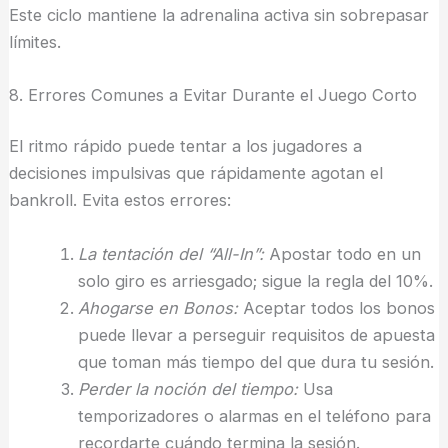
Este ciclo mantiene la adrenalina activa sin sobrepasar
límites.
8. Errores Comunes a Evitar Durante el Juego Corto
El ritmo rápido puede tentar a los jugadores a
decisiones impulsivas que rápidamente agotan el
bankroll. Evita estos errores:
La tentación del “All-In”:
Apostar todo en un
solo giro es arriesgado; sigue la regla del 10%.
Ahogarse en Bonos:
Aceptar todos los bonos
puede llevar a perseguir requisitos de apuesta
que toman más tiempo del que dura tu sesión.
Perder la noción del tiempo:
Usa
temporizadores o alarmas en el teléfono para
recordarte cuándo termina la sesión.