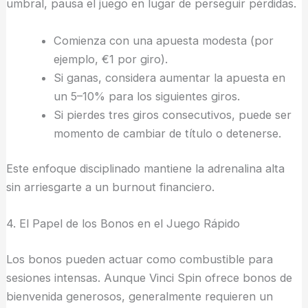
umbral, pausa el juego en lugar de perseguir pérdidas.
Comienza con una apuesta modesta (por
ejemplo, €1 por giro).
Si ganas, considera aumentar la apuesta en
un 5–10% para los siguientes giros.
Si pierdes tres giros consecutivos, puede ser
momento de cambiar de título o detenerse.
Este enfoque disciplinado mantiene la adrenalina alta
sin arriesgarte a un burnout financiero.
4. El Papel de los Bonos en el Juego Rápido
Los bonos pueden actuar como combustible para
sesiones intensas. Aunque Vinci Spin ofrece bonos de
bienvenida generosos, generalmente requieren un