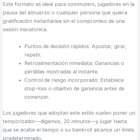
Este formato es ideal para commuters, jugadores en la
pausa del almuerzo o cualquier persona que quiera
gratificación instantánea sin el compromiso de una
sesión maratónica.
Puntos de decisión rápidos: Apostar, girar,
repetir.
Retroalimentación inmediata: Ganancias o
pérdidas mostradas al instante.
Control de riesgo incorporado: Establece
stop-loss o objetivo de ganancia antes de
comenzar.
Los jugadores que adoptan este estilo suelen poner un
temporizador—digamos, 20 minutos—y jugar hasta
que se acabe el tiempo o su bankroll alcance un límite
predeterminado.